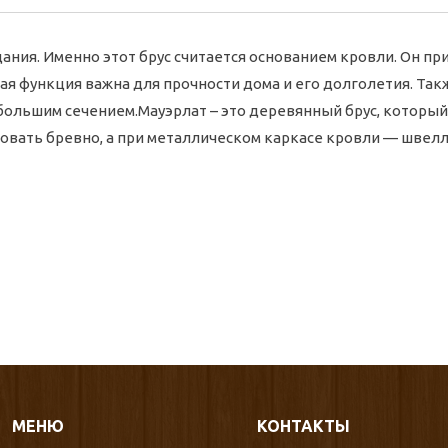
дания. Именно этот брус считается основанием кровли. Он п
кая функция важна для прочности дома и его долголетия. Та
 с большим сечением.Мауэрлат – это деревянный брус, котор
зовать бревно, а при металлическом каркасе кровли — швелл
МЕНЮ
КОНТАКТЫ